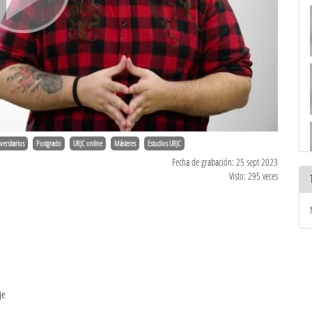
versitarios
Postgrado
URJC online
Másteres
Estudios URJC
Fecha de grabación: 25 sept 2023
Visto: 295 veces
je