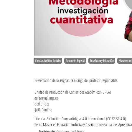
Ciencias Jurídico-Sociales
Educación Especial
Enseñanza y Educación
Másteres uni
Presentación de la asignatura a cargo del profesor responsable.
Unidad de Producción de Contenidos Académicos (UPCA)
aulavirtual.urjc.es
cied.urjc.es
@URJConline
Licencia: Atribución-CompartirIgual 4.0 Internacional (CC BY-SA 4.0)
Serie:
Máster en Educación Inclusiva y Diseño Universal para el Aprendiza
Participante:
Carnicero, José David