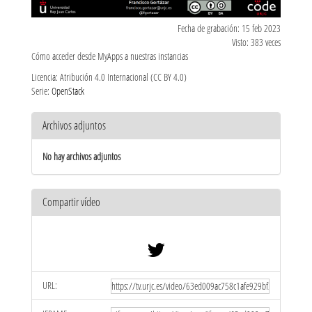
Fecha de grabación: 15 feb 2023
Visto: 383 veces
Cómo acceder desde MyApps a nuestras instancias
Licencia: Atribución 4.0 Internacional (CC BY 4.0)
Serie:
OpenStack
Archivos adjuntos
No hay archivos adjuntos
Compartir vídeo
URL: