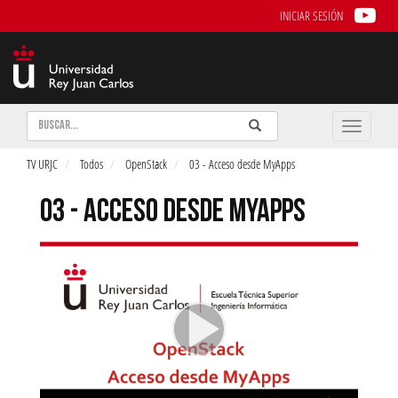
INICIAR SESIÓN
Buscar
Enviar
Buscar
Toggle
naviga
TV URJC
Todos
OpenStack
03 - Acceso desde MyApps
03 - ACCESO DESDE MYAPPS