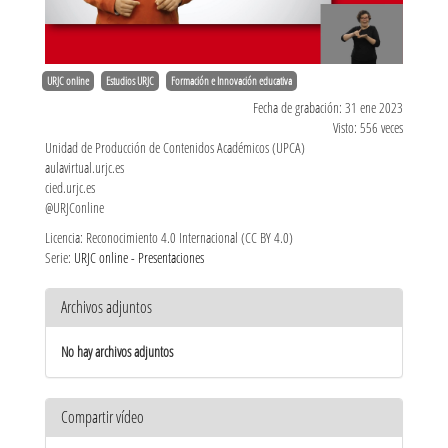
URJC online
Estudios URJC
Formación e Innovación educativa
Fecha de grabación: 31 ene 2023
Visto: 556 veces
Unidad de Producción de Contenidos Académicos (UPCA)
aulavirtual.urjc.es
cied.urjc.es
@URJConline
Licencia: Reconocimiento 4.0 Internacional (CC BY 4.0)
Serie:
URJC online - Presentaciones
Archivos adjuntos
No hay archivos adjuntos
Compartir vídeo