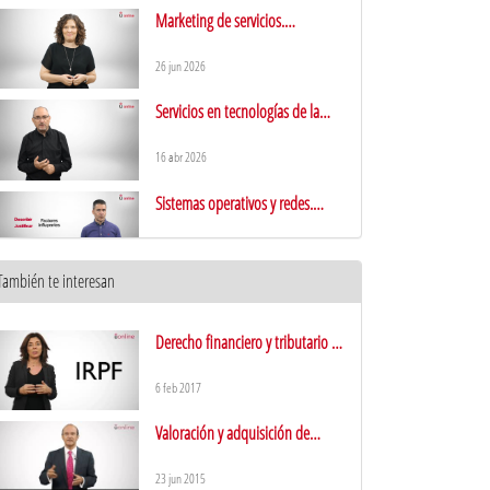
Presentación
Marketing de servicios.
Presentación
26 jun 2026
Servicios en tecnologías de la
información. Presentación
16 abr 2026
Sistemas operativos y redes.
Presentación
5 mar 2026
También te interesan
Sistemas de Información.
Presentación
23 feb 2026
Derecho financiero y tributario II.
Presentación
Aspectos éticos, legislación y
6 feb 2017
profesión. Presentación
19 feb 2026
Valoración y adquisición de
empresas. Presentación
Interacción Persona-Ordenador y
23 jun 2015