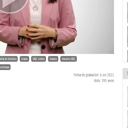
ería de Servicios
Grado
URJC online
Grados
Estudios URJC
conómicas
Fecha de grabación: 6 oct 2022
Visto: 395 veces