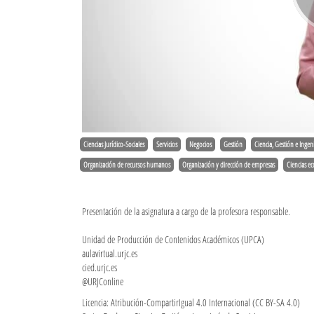
Ciencias Jurídico-Sociales
Servicios
Negocios
Gestión
Ciencia, Gestión e Ingeni
Organización de recursos humanos
Organización y dirección de empresas
Ciencias e
Presentación de la asignatura a cargo de la profesora responsable.
Unidad de Producción de Contenidos Académicos (UPCA)
aulavirtual.urjc.es
cied.urjc.es
@URJConline
Licencia: Atribución-CompartirIgual 4.0 Internacional (CC BY-SA 4.0)