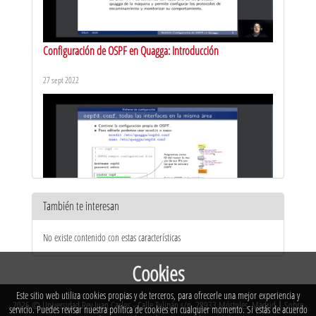
Configuración de OSPF en Quagga: Introducción
27 sept 2022
También te interesan
Configuración de OSPF en Quagga: Ficheros de configuración
No existe contenido con estas características
29 sept 2022
Cookies
Este sitio web utiliza cookies propias y de terceros, para ofrecerle una mejor experiencia y
2026 © Universidad Rey Juan Carlos - Calle Tulipán s/n. 28933 Móstoles. Madrid
|
Sobre
servicio. Puedes revisar nuestra política de cookies en cualquier momento. Si estás de acuerdo