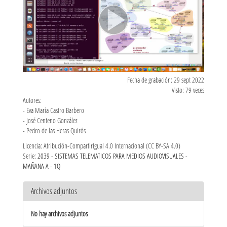
Fecha de grabación: 29 sept 2022
Visto: 79 veces
Autores:
- Eva María Castro Barbero
- José Centeno González
- Pedro de las Heras Quirós
Licencia: Atribución-CompartirIgual 4.0 Internacional (CC BY-SA 4.0)
Serie:
2039 - SISTEMAS TELEMATICOS PARA MEDIOS AUDIOVISUALES -
MAÑANA A - 1Q
Archivos adjuntos
No hay archivos adjuntos