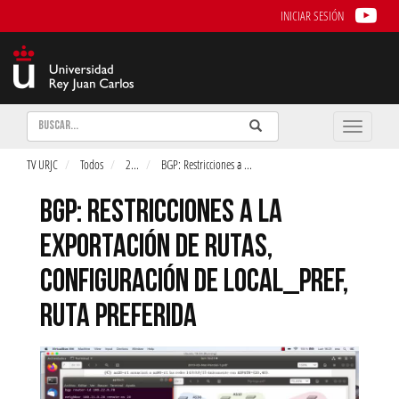
INICIAR SESIÓN
Buscar
Enviar
Buscar
Toggle
naviga
TV URJC
Todos
2
...
BGP: Restricciones a
...
BGP: RESTRICCIONES A LA
EXPORTACIÓN DE RUTAS,
CONFIGURACIÓN DE LOCAL_PREF,
RUTA PREFERIDA