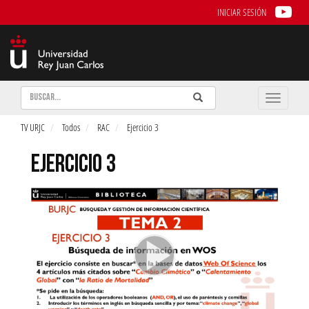
INICIAR SESIÓN
Buscar
Enviar
Buscar
Toggle
naviga
TV URJC
Todos
RAC
Ejercicio 3
EJERCICIO 3