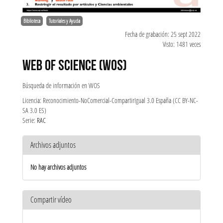
Biblioteca
Tutoriales y Ayuda
Fecha de grabación: 25 sept 2022
Visto: 1481 veces
WEB OF SCIENCE (WOS)
Búsqueda de información en WOS
Licencia: Reconocimiento-NoComercial-CompartirIgual 3.0 España (CC BY-NC-
SA 3.0 ES)
Serie:
RAC
Archivos adjuntos
No hay archivos adjuntos
Compartir vídeo