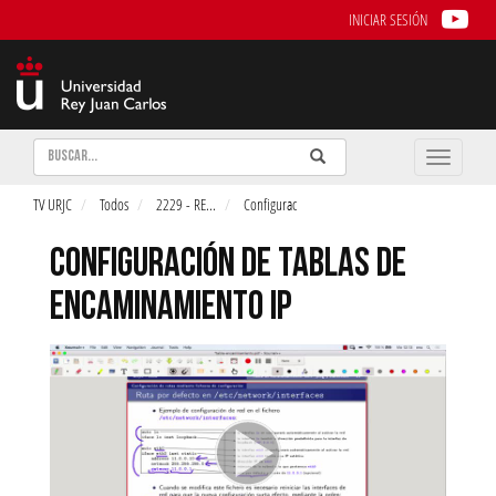
INICIAR SESIÓN
Buscar
Enviar
Buscar
Toggle
naviga
TV URJC
Todos
2229 - RE
...
Configurac
CONFIGURACIÓN DE TABLAS DE
ENCAMINAMIENTO IP