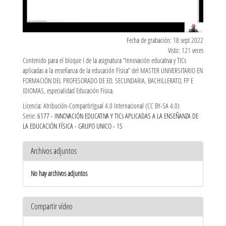
Fecha de grabación: 18 sept 2022
Visto: 121 veces
Contenido para el bloque I de la asignatura “Innovación educativa y TICs
aplicadas a la enseñanza de la educación Física” del MASTER UNIVERSITARIO EN
FORMACIÓN DEL PROFESORADO DE ED. SECUNDARIA, BACHILLERATO, FP E
IDIOMAS, especialidad Educación Física.
Licencia: Atribución-CompartirIgual 4.0 Internacional (CC BY-SA 4.0)
Serie:
6177 - INNOVACIÓN EDUCATIVA Y TICs APLICADAS A LA ENSEÑANZA DE
LA EDUCACIÓN FÍSICA - GRUPO UNICO - 1S
Archivos adjuntos
No hay archivos adjuntos
Compartir vídeo