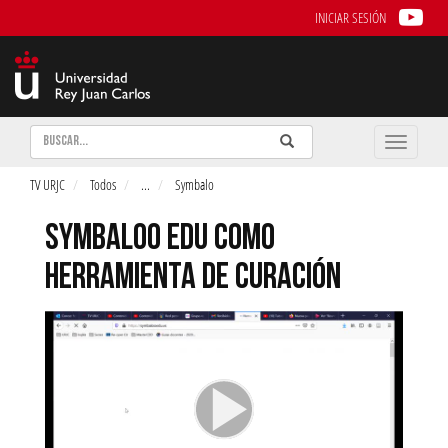
INICIAR SESIÓN
Buscar
Enviar
Buscar
Toggle
naviga
TV URJC
Todos
...
Symbalo
SYMBALOO EDU COMO
HERRAMIENTA DE CURACIÓN