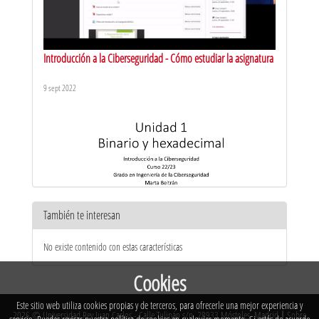
Introducción a la Ciberseguridad - Cómo estudiar la asignatura
9 sept 2022
También te interesan
Introducción a la Ciberseguridad - Unidad 1: Binario y
No existe contenido con estas características
hexadecimal
9 sept 2022
Cookies
Este sitio web utiliza cookies propias y de terceros, para ofrecerle una mejor experiencia y
2026 © Universidad Rey Juan Carlos - Calle Tulipán s/n. 28933 Móstoles. Madrid
|
Sobre