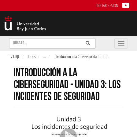
INICIAR SESIÓN
Buscar
Enviar
Buscar
Toggle
naviga
TV URJC
Todos
...
Introducción a la Ciberseguridad - Uni
...
INTRODUCCIÓN A LA
CIBERSEGURIDAD - UNIDAD 3: LOS
INCIDENTES DE SEGURIDAD