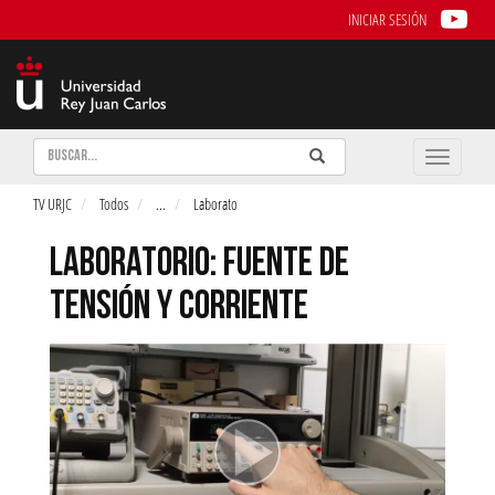
INICIAR SESIÓN
Buscar
Enviar
Buscar
Toggle
naviga
TV URJC
Todos
...
Laborato
LABORATORIO: FUENTE DE
TENSIÓN Y CORRIENTE