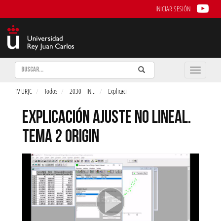
INICIAR SESIÓN
Buscar
Enviar
Buscar
Toggle
naviga
TV URJC
Todos
2030 - IN
...
Explicaci
EXPLICACIÓN AJUSTE NO LINEAL.
TEMA 2 ORIGIN