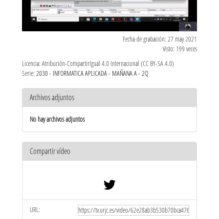
Fecha de grabación: 27 may 2021
Visto: 199 veces
Licencia: Atribución-CompartirIgual 4.0 Internacional (CC BY-SA 4.0)
Serie:
2030 - INFORMATICA APLICADA - MAÑANA A - 2Q
Archivos adjuntos
No hay archivos adjuntos
Compartir vídeo
URL: