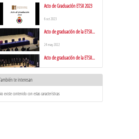
Acto de Graduación ETSII 2023
6 oct 2023
Acto de graduación de la ETSII
24/05/22
24 may 2022
Acto de graduación de la ETSII
26/05/22
26 may 2022
También te interesan
Graduación ETSII 2019
No existe contenido con estas características
24 oct 2019
GRADUACIÓN ETSII 2018
30 oct 2018
Graduación ETSII 2017