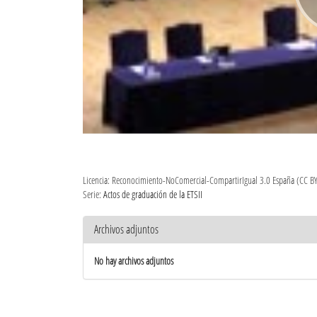
Licencia: Reconocimiento-NoComercial-CompartirIgual 3.0 España (CC B
Serie:
Actos de graduación de la ETSII
Archivos adjuntos
No hay archivos adjuntos