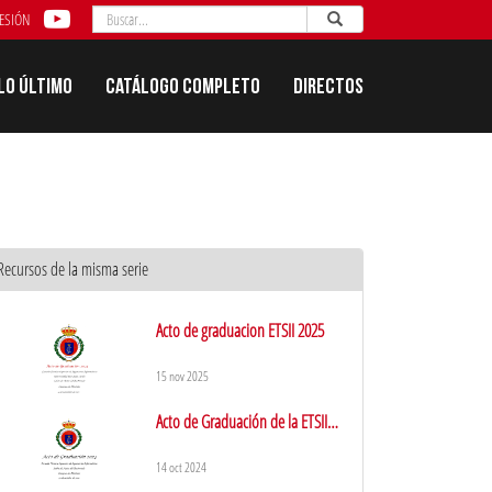
Buscar
Enviar
Buscar
SESIÓN
Lo último
Catálogo completo
Directos
Recursos de la misma serie
Acto de graduacion ETSII 2025
15 nov 2025
Acto de Graduación de la ETSII
2024
14 oct 2024