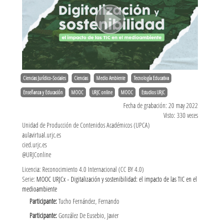
Ciencias Jurídico-Sociales
Ciencias
Medio Ambiente
Tecnología Educativa
Enseñanza y Educación
MOOC
URJC online
MOOC
Estudios URJC
Fecha de grabación: 20 may 2022
Visto: 330 veces
Unidad de Producción de Contenidos Académicos (UPCA)
aulavirtual.urjc.es
cied.urjc.es
@URJConline
Licencia: Reconocimiento 4.0 Internacional (CC BY 4.0)
Serie:
MOOC URJCx - Digitalización y sostenibilidad: el impacto de las TIC en el
medioambiente
Participante:
Tucho Fernández, Fernando
Participante:
González De Eusebio, Javier