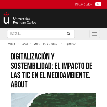
INICIAR SESIÓN
Buscar
Enviar
Buscar
Toggle
naviga
TV URJC
Todos
MOOC URJCx - Digita
...
Digitalizaci
...
DIGITALIZACIÓN Y
SOSTENIBILIDAD: EL IMPACTO DE
LAS TIC EN EL MEDIOAMBIENTE.
ABOUT