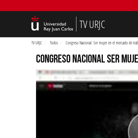
TV URJC
TV URJC
Todos
Congreso Nacional: Ser mujer en el mercado de tra
CONGRESO NACIONAL SER MUJE