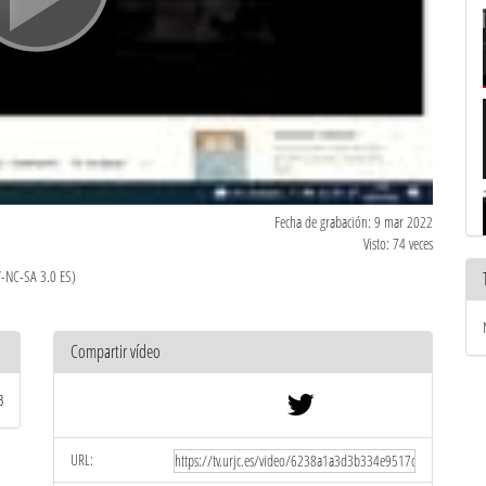
Fecha de grabación: 9 mar 2022
Visto: 74 veces
Y-NC-SA 3.0 ES)
Compartir vídeo
B
URL: