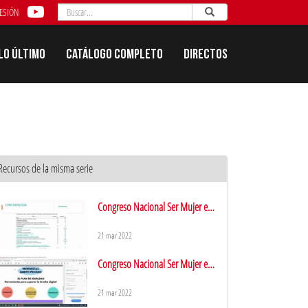
Buscar
Enviar
Buscar
SESIÓN
Lo último
Catálogo completo
Directos
Recursos de la misma serie
Congreso Nacional Ser Mujer en
el Mercado de Trabajo II
21 mar 2022
Congreso Nacional Ser Mujer en
el Mercado de Trabajo III
21 mar 2022