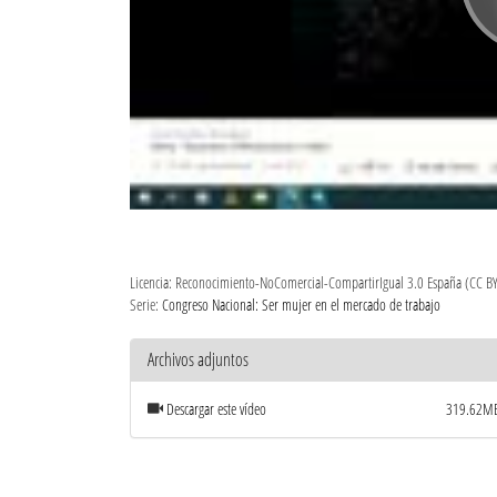
Licencia: Reconocimiento-NoComercial-CompartirIgual 3.0 España (CC B
Serie:
Congreso Nacional: Ser mujer en el mercado de trabajo
Archivos adjuntos
Descargar este vídeo
319.62M