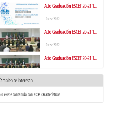
Acto Graduación ESCET 20-21 16
de Noviembre
10 ene 2022
Acto Graduación ESCET 20-21 17
Noviembre Tarde
10 ene 2022
Acto Graduación ESCET 20-21 17
Noviembre Mañana
10 ene 2022
También te interesan
Acto Graduación ESCET 20-21 18
Noviembre
No existe contenido con estas características
10 ene 2022