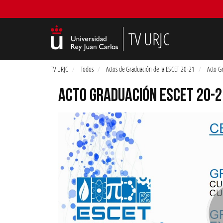
TV URJC
TV URJC
Todos
Actos de Graduación de la ESCET 20-21
Acto G
ACTO GRADUACIÓN ESCET 20-