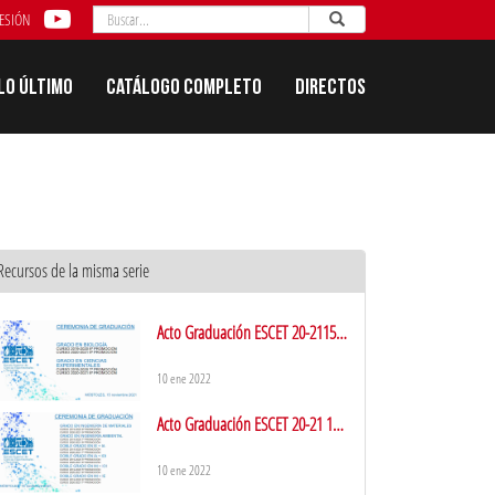
Buscar
Enviar
Buscar
SESIÓN
Lo último
Catálogo completo
Directos
Recursos de la misma serie
Acto Graduación ESCET 20-2115
Noviembre Mañana
10 ene 2022
Acto Graduación ESCET 20-21 15
Noviembre Tarde
10 ene 2022