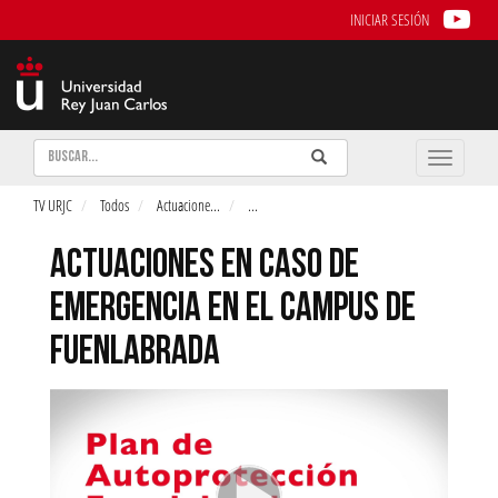
INICIAR SESIÓN
Buscar
Enviar
Buscar
Toggle
naviga
TV URJC
Todos
Actuacione
...
...
ACTUACIONES EN CASO DE
EMERGENCIA EN EL CAMPUS DE
FUENLABRADA