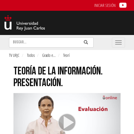
INICIAR SESIÓN
Buscar
Enviar
Buscar
Toggle
naviga
TV URJC
Todos
Grado e
...
Teorí
TEORÍA DE LA INFORMACIÓN.
PRESENTACIÓN.