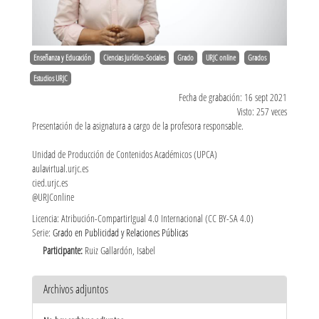
Enseñanza y Educación
Ciencias Jurídico-Sociales
Grado
URJC online
Grados
Estudios URJC
Fecha de grabación: 16 sept 2021
Visto: 257 veces
Presentación de la asignatura a cargo de la profesora responsable.
Unidad de Producción de Contenidos Académicos (UPCA)
aulavirtual.urjc.es
cied.urjc.es
@URJConline
Licencia: Atribución-CompartirIgual 4.0 Internacional (CC BY-SA 4.0)
Serie:
Grado en Publicidad y Relaciones Públicas
Participante:
Ruiz Gallardón, Isabel
Archivos adjuntos