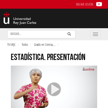
INICIAR SESIÓN
Buscar
Enviar
Buscar
Toggle
naviga
TV URJC
Todos
Grado en Ciencia,
...
ESTADÍSTICA. PRESENTACIÓN