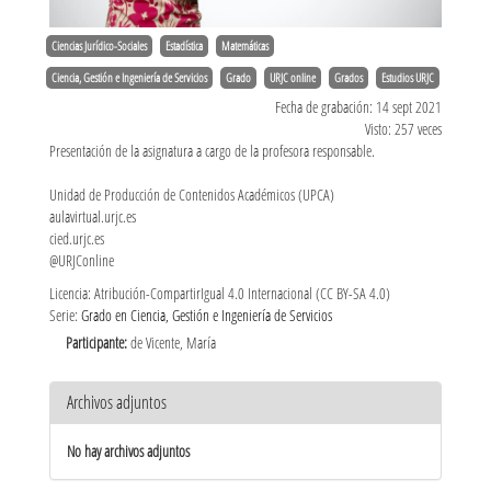
Ciencias Jurídico-Sociales
Estadística
Matemáticas
Ciencia, Gestión e Ingeniería de Servicios
Grado
URJC online
Grados
Estudios URJC
Fecha de grabación: 14 sept 2021
Visto: 257 veces
Presentación de la asignatura a cargo de la profesora responsable.
Unidad de Producción de Contenidos Académicos (UPCA)
aulavirtual.urjc.es
cied.urjc.es
@URJConline
Licencia: Atribución-CompartirIgual 4.0 Internacional (CC BY-SA 4.0)
Serie:
Grado en Ciencia, Gestión e Ingeniería de Servicios
Participante:
de Vicente, María
Archivos adjuntos
No hay archivos adjuntos