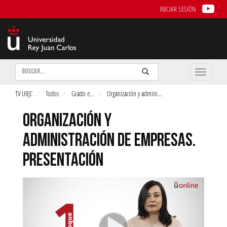
INICIAR SESIÓN
Buscar
Enviar
Buscar
Toggle
naviga
TV URJC
Todos
Grado e
...
Organización y admini
...
ORGANIZACIÓN Y
ADMINISTRACIÓN DE EMPRESAS.
PRESENTACIÓN