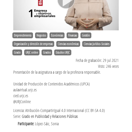
Emprendimiento
Negocios
Económicas
Finanzas
Gestión
Organización y dirección de empresas
Ciencias económicas
Ciencias Jurídico-Sociales
Grado
URJC online
Grados
Estudios URJC
Fecha de grabación: 29 jul 2021
Visto: 246 veces
Presentación de la asignatura a cargo de la profesora responsable.
Unidad de Producción de Contenidos Académicos (UPCA)
aulavirtual.urjc.es
cied.urjc.es
@URJConline
Licencia: Atribución-CompartirIgual 4.0 Internacional (CC BY-SA 4.0)
Serie:
Grado en Publicidad y Relaciones Públicas
Participante:
López-Sáiz, Sonia