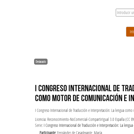
Destacado
I CONGRESO INTERNACIONAL DE TRA
COMO MOTOR DE COMUNICACIÓN E I
I Congreso Internacional de Traducción e Interpretación: La lengua como
Licencia: Reconocimiento-NoComercial-CompartirIgual 3.0 España (CC B
Serie:
I Congreso Internacional de Traducción e Interpretación: La lengu
Participante:
Fernández de Casadevante, María