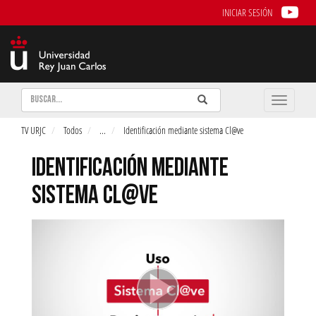
INICIAR SESIÓN
Buscar
Enviar
Buscar
Toggle
naviga
TV URJC
Todos
...
Identificación mediante sistema Cl@ve
IDENTIFICACIÓN MEDIANTE
SISTEMA CL@VE