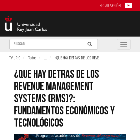
INICIAR SESIÓN
Buscar
Enviar
Buscar
Toggle
naviga
TV URJC
Todos
...
¿QUE HAY DETRAS DE LOS REVE
...
¿QUE HAY DETRAS DE LOS
REVENUE MANAGEMENT
SYSTEMS (RMS)?:
FUNDAMENTOS ECONÓMICOS Y
TECNOLÓGICOS