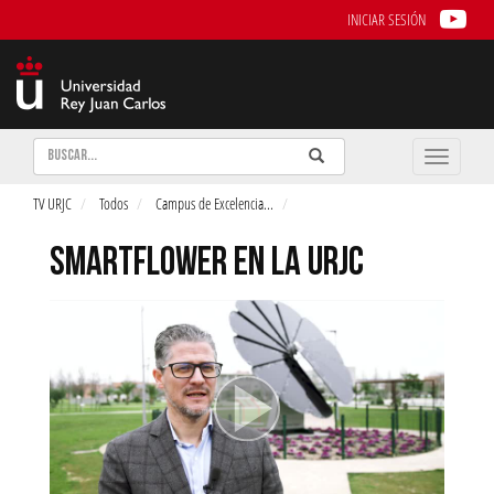
INICIAR SESIÓN
Buscar
Enviar
Buscar
Toggle
naviga
TV URJC
Todos
Campus de Excelencia
...
SMARTFLOWER EN LA URJC