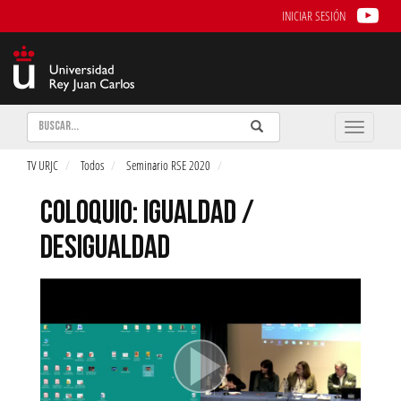
INICIAR SESIÓN
Buscar
Enviar
Buscar
Toggle
naviga
TV URJC
Todos
Seminario RSE 2020
COLOQUIO: IGUALDAD /
DESIGUALDAD