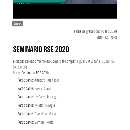
Eventos
Fecha de grabación: 10 feb 2020
Visto: 121 veces
SEMINARIO RSE 2020
Licencia: Reconocimiento-NoComercial-CompartirIgual 3.0 España (CC BY-NC-
SA 3.0 ES)
Serie:
Seminario RSE 2020
Participante:
Almagro, Juan José
Participante:
Bazán, Clara
Participante:
de Salas, Rodrigo
Participante:
Miotto, Giorgia
Participante:
Díaz Vega, Miriam
Participante:
Samino, Rocío