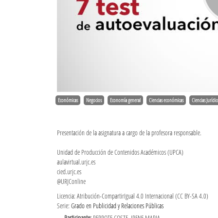
Económicas
Negocios
Economía general
Ciencias económicas
Ciencias Jurídic
Presentación de la asignatura a cargo de la profesora responsable.
Unidad de Producción de Contenidos Académicos (UPCA)
aulavirtual.urjc.es
cied.urjc.es
@URJConline
Licencia: Atribución-CompartirIgual 4.0 Internacional (CC BY-SA 4.0)
Serie:
Grado en Publicidad y Relaciones Públicas
Participante:
PERROTE COSTE, IRENE MARIA