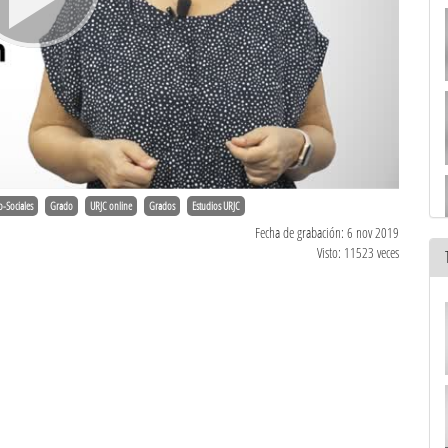
o-Sociales
Grado
URJC online
Grados
Estudios URJC
Fecha de grabación: 6 nov 2019
Visto: 11523 veces