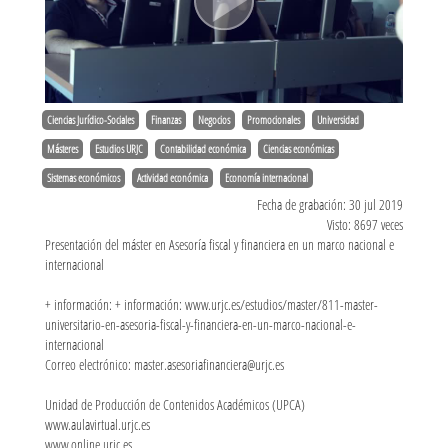
Ciencias Jurídico-Sociales
Finanzas
Negocios
Promocionales
Universidad
Másteres
Estudios URJC
Contabilidad económica
Ciencias económicas
Sistemas económicos
Actividad económica
Economía internacional
Fecha de grabación: 30 jul 2019
Visto: 8697 veces
Presentación del máster en Asesoría fiscal y financiera en un marco nacional e
internacional
+ información: + información: www.urjc.es/estudios/master/811-master-
universitario-en-asesoria-fiscal-y-financiera-en-un-marco-nacional-e-
internacional
Correo electrónico: master.asesoriafinanciera@urjc.es
Unidad de Producción de Contenidos Académicos (UPCA)
www.aulavirtual.urjc.es
www.online.urjc.es