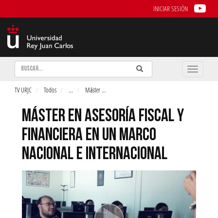
INICIAR SESIÓN
Buscar
Enviar
Buscar
Toggle
naviga
TV URJC
Todos
...
Máster
...
MÁSTER EN ASESORÍA FISCAL Y
FINANCIERA EN UN MARCO
NACIONAL E INTERNACIONAL