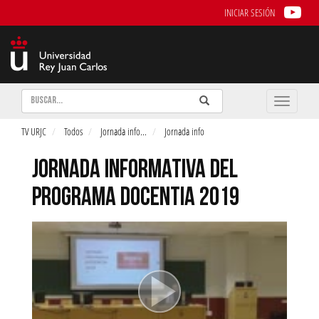
INICIAR SESIÓN
Buscar
Enviar
Buscar
Toggle
naviga
TV URJC
Todos
Jornada info
...
Jornada info
JORNADA INFORMATIVA DEL
PROGRAMA DOCENTIA 2019