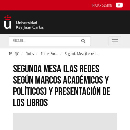
INICIAR SESIÓN
Buscar
Enviar
Buscar
Toggle
naviga
TV URJC
Todos
Primer For
...
Segunda Mesa (Las red
...
SEGUNDA MESA (LAS REDES
SEGÚN MARCOS ACADÉMICOS Y
POLÍTICOS) Y PRESENTACIÓN DE
LOS LIBROS