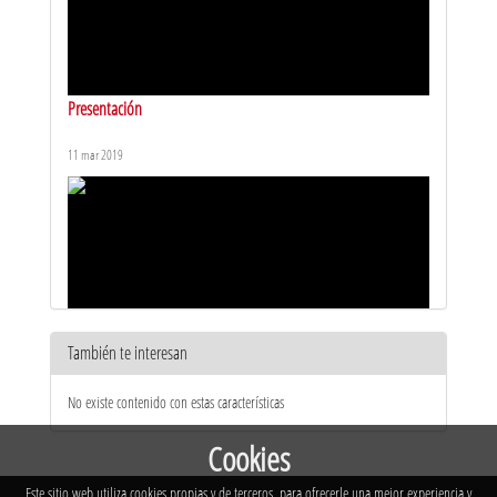
Presentación
11 mar 2019
También te interesan
Ponencia sobre la Mejora de Impacto de las Propuestas H2020
No existe contenido con estas características
(Parte III)
11 mar 2019
Cookies
Este sitio web utiliza cookies propias y de terceros, para ofrecerle una mejor experiencia y