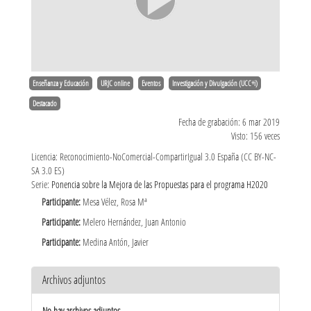
Enseñanza y Educación
URJC online
Eventos
Investigación y Divulgación (UCC+i)
Destacado
Fecha de grabación: 6 mar 2019
Visto: 156 veces
Licencia: Reconocimiento-NoComercial-CompartirIgual 3.0 España (CC BY-NC-
SA 3.0 ES)
Serie:
Ponencia sobre la Mejora de las Propuestas para el programa H2020
Participante:
Mesa Vélez, Rosa Mª
Participante:
Melero Hernández, Juan Antonio
Participante:
Medina Antón, Javier
Archivos adjuntos
No hay archivos adjuntos