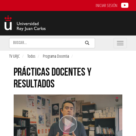
INICIAR SESIÓN
Buscar
Enviar
Buscar
Toggle
naviga
TV URJC
Todos
Programa Docentia
PRÁCTICAS DOCENTES Y
RESULTADOS