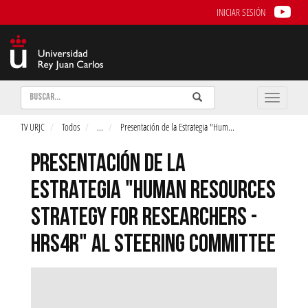
INICIAR SESIÓN
Buscar
Enviar
Buscar
Toggle
naviga
TV URJC
Todos
...
Presentación de la Estrategia "Hum
...
PRESENTACIÓN DE LA
ESTRATEGIA "HUMAN RESOURCES
STRATEGY FOR RESEARCHERS -
HRS4R" AL STEERING COMMITTEE