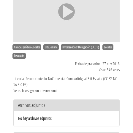
Ciencias Jurídico-Sociales
URJC online
Investigación y Divulgación (UCC+i)
Eventos
Destacado
Fecha de grabación: 27 nov 2018
Visto: 545 veces
Licencia: Reconocimiento-NoComercial-CompartirIgual 3.0 España (CC BY-NC-
SA 3.0 ES)
Serie:
Investigación internacional
Archivos adjuntos
No hay archivos adjuntos