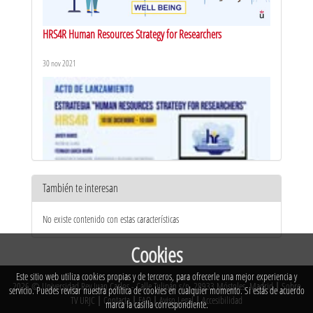
HRS4R Human Resources Strategy for Researchers
30 nov 2021
También te interesan
HRS4R – Acto de lanzamiento de la Estrategia Human
No existe contenido con estas características
Resources Strategy for Researchers
10 dic 2021
Cookies
Este sitio web utiliza cookies propias y de terceros, para ofrecerle una mejor experiencia y
2026 © Universidad Rey Juan Carlos - Calle Tulipán s/n. 28933 Móstoles. Madrid
|
Sobre
servicio. Puedes revisar nuestra política de cookies en cualquier momento. Si estás de acuerdo
TV URJC
|
Contacta
|
FAQ
|
Aviso Legal
|
Accesibilidad
marca la casilla correspondiente.