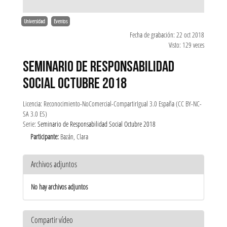
Universidad
Eventos
Fecha de grabación: 22 oct 2018
Visto: 129 veces
SEMINARIO DE RESPONSABILIDAD
SOCIAL OCTUBRE 2018
Licencia: Reconocimiento-NoComercial-CompartirIgual 3.0 España (CC BY-NC-
SA 3.0 ES)
Serie:
Seminario de Responsabilidad Social Octubre 2018
Participante:
Bazán, Clara
Archivos adjuntos
No hay archivos adjuntos
Compartir vídeo