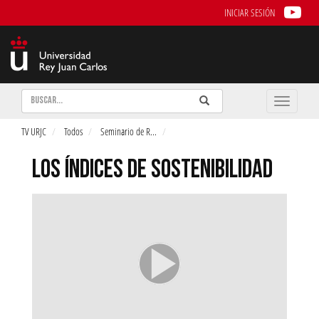
INICIAR SESIÓN
Buscar
Enviar
Buscar
Toggle
naviga
TV URJC
Todos
Seminario de R
...
LOS ÍNDICES DE SOSTENIBILIDAD