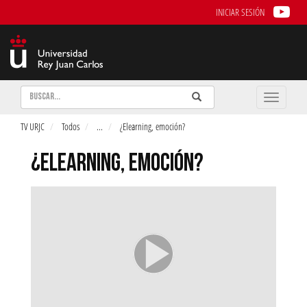
INICIAR SESIÓN
Buscar
Enviar
Buscar
Toggle
naviga
TV URJC
Todos
...
¿Elearning, emoción?
¿ELEARNING, EMOCIÓN?