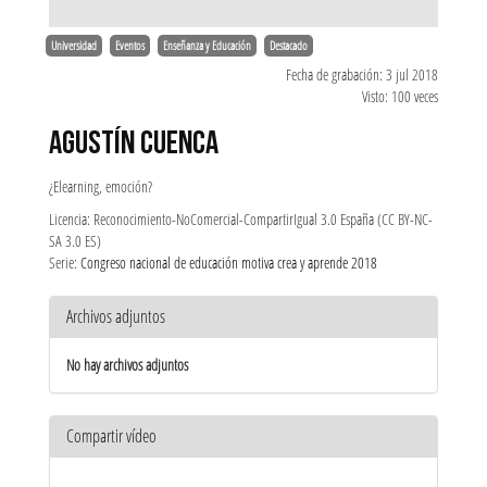
Universidad
Eventos
Enseñanza y Educación
Destacado
Fecha de grabación: 3 jul 2018
Visto: 100 veces
AGUSTÍN CUENCA
¿Elearning, emoción?
Licencia: Reconocimiento-NoComercial-CompartirIgual 3.0 España (CC BY-NC-
SA 3.0 ES)
Serie:
Congreso nacional de educación motiva crea y aprende 2018
Archivos adjuntos
No hay archivos adjuntos
Compartir vídeo