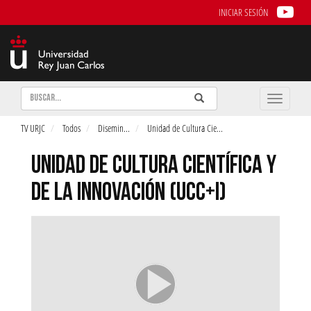
INICIAR SESIÓN
Buscar
Enviar
Buscar
Toggle
naviga
TV URJC
Todos
Disemin
...
Unidad de Cultura Cie
...
UNIDAD DE CULTURA CIENTÍFICA Y
DE LA INNOVACIÓN (UCC+I)