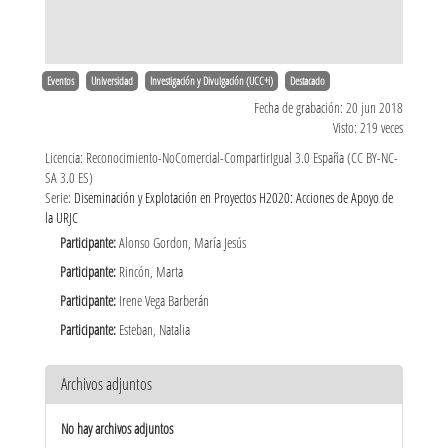
Eventos
Universidad
Investigación y Divulgación (UCC+i)
Destacado
Fecha de grabación: 20 jun 2018
Visto: 219 veces
Licencia: Reconocimiento-NoComercial-CompartirIgual 3.0 España (CC BY-NC-
SA 3.0 ES)
Serie:
Diseminación y Explotación en Proyectos H2020: Acciones de Apoyo de
la URJC
Participante:
Alonso Gordon, María Jesús
Participante:
Rincón, Marta
Participante:
Irene Vega Barberán
Participante:
Esteban, Natalia
Archivos adjuntos
No hay archivos adjuntos