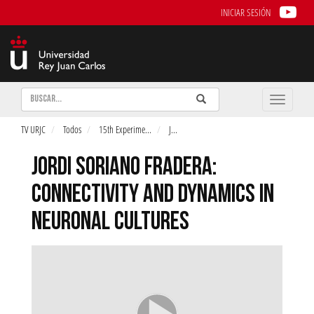
INICIAR SESIÓN
Buscar
Enviar
Buscar
Toggle
naviga
TV URJC
Todos
15th Experime
...
J
...
JORDI SORIANO FRADERA:
CONNECTIVITY AND DYNAMICS IN
NEURONAL CULTURES