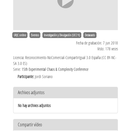
URJC online
Eventos
Investigación y Divulgación (UCC+i)
Destacado
Fecha de grabación: 7 jun 2018
Visto: 178 veces
Licencia: Reconocimiento-NoComercial-CompartirIgual 3.0 España (CC BY-NC-
SA 3.0 ES)
Serie:
15th Experimental Chaos & Complexity Conference
Participante:
Jordi Soriano
Archivos adjuntos
No hay archivos adjuntos
Compartir vídeo