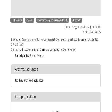
URJC online
Eventos
Investigación y Divulgación (UCC+i)
Destacado
Fecha de grabación: 7 jun 2018
Visto: 140 veces
Licencia: Reconocimiento-NoComercial-CompartirIgual 3.0 España (CC BY-NC-
SA 3.0 ES)
Serie:
15th Experimental Chaos & Complexity Conference
Participante:
Elisha Moses
Archivos adjuntos
No hay archivos adjuntos
Compartir vídeo