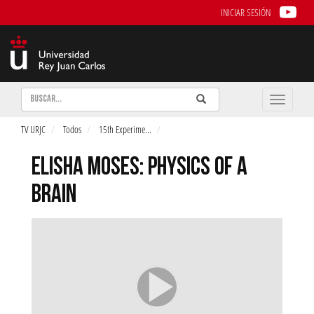
INICIAR SESIÓN
Buscar
Enviar
Buscar
Toggle
naviga
TV URJC
Todos
15th Experime
...
ELISHA MOSES: PHYSICS OF A
BRAIN