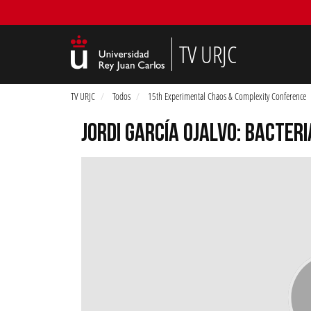
TV URJC
TV URJC
Todos
15th Experimental Chaos & Complexity Conference
JORDI GARCÍA OJALVO: BACTER