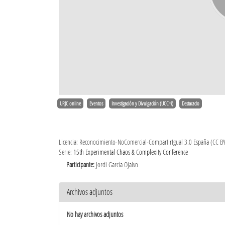
URJC online
Eventos
Investigación y Divulgación (UCC+i)
Destacado
Licencia: Reconocimiento-NoComercial-CompartirIgual 3.0 España (CC B
Serie:
15th Experimental Chaos & Complexity Conference
Participante:
Jordi García Ojalvo
Archivos adjuntos
No hay archivos adjuntos