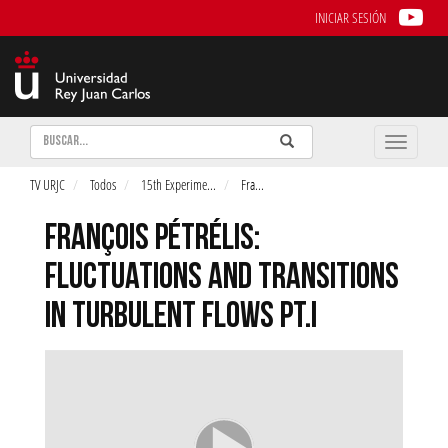
INICIAR SESIÓN
Buscar
Enviar
Buscar
Toggle
naviga
TV URJC
Todos
15th Experime
...
Fra
...
FRANÇOIS PÉTRÉLIS:
FLUCTUATIONS AND TRANSITIONS
IN TURBULENT FLOWS PT.I