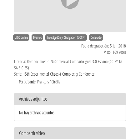
URJC online
Eventos
Investigación y Divulgación (UCC+i)
Destacado
Fecha de grabación: 5 jun 2018
Visto: 169 veces
Licencia: Reconocimiento-NoComercial-CompartirIgual 3.0 España (CC BY-NC-
SA 3.0 ES)
Serie:
15th Experimental Chaos & Complexity Conference
Participante:
François Pétrélis
Archivos adjuntos
No hay archivos adjuntos
Compartir vídeo