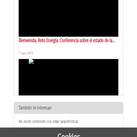
Bienvenida. Reto Energía. Conferencia sobre el estado de la
investigación en el Reto de Energía.1/4
13 abr 2018
También te interesan
Presentación estudiantes doctorado. Reto Energía. 2/4
No existe contenido con estas características
13 abr 2018
Cookies