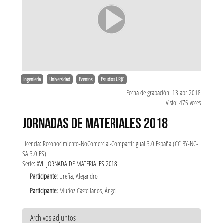
Ingeniería
Universidad
Eventos
Estudios URJC
Fecha de grabación: 13 abr 2018
Visto: 475 veces
JORNADAS DE MATERIALES 2018
Licencia: Reconocimiento-NoComercial-CompartirIgual 3.0 España (CC BY-NC-
SA 3.0 ES)
Serie:
XVII JORNADA DE MATERIALES 2018
Participante:
Ureña, Alejandro
Participante:
Muñoz Castellanos, Ángel
Archivos adjuntos