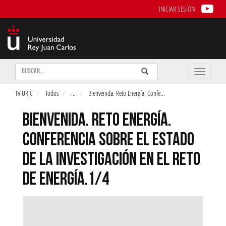
INICIAR SESIÓN
Buscar
Enviar
Buscar
Toggle
naviga
TV URJC
Todos
...
Bienvenida. Reto Energía. Confe
...
BIENVENIDA. RETO ENERGÍA.
CONFERENCIA SOBRE EL ESTADO
DE LA INVESTIGACIÓN EN EL RETO
DE ENERGÍA.1/4