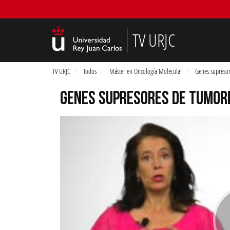
TV URJC
TV URJC
Todos
Máster en Oncología Molecular
Genes supresor
GENES SUPRESORES DE TUMOR