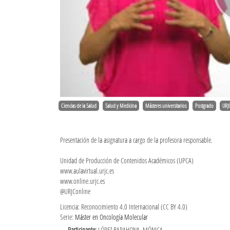
Ciencias de la Salud
Salud y Medicina
Másteres universitarios
Postgrado
URJ
Presentación de la asignatura a cargo de la profesora responsable.
Unidad de Producción de Contenidos Académicos (UPCA)
www.aulavirtual.urjc.es
www.online.urjc.es
@URJConline
Licencia: Reconocimiento 4.0 Internacional (CC BY 4.0)
Serie:
Máster en Oncología Molecular
Participante:
LÓPEZ BARAHONA, MÓNICA