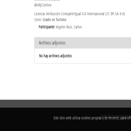
@URJConline
Licencia: Atribución-CompartirIgual 4.0 Internacional (CC BY-SA 4.0)
Serie:
Grado en Turismo
Participante:
Vogeler Ruiz, Carlos
Archivos adjuntos
No hay archivos adjuntos
2026 © Universidad Rey
Este sitio web utiliza cookies propias y de terceros, para 