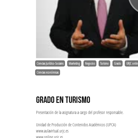
Ciencias Jurídico-Sociales
Marketing
Negocios
Turismo
Grado
URJC onli
Ciencias económicas
GRADO EN TURISMO
Presentación de la asignatura a cargo del profesor responsable.
Unidad de Producción de Contenidos Académicos (UPCA)
www.aulavirtual.urjc.es
www.online.urjc.es