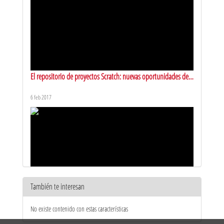
El repositorio de proyectos Scratch: nuevas oportunidades de
investigación y su impacto en la educación
6 feb 2017
También te interesan
Robótica en las aulas de la Comunidad de Madrid a través de
No existe contenido con estas características
la asignatura de Robótica, Tecnología y Programación