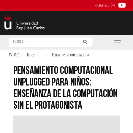
INICIAR SESIÓN
Buscar
Enviar
Buscar
Toggle
naviga
TV URJC
Todos
...
Pensamiento computacional
...
PENSAMIENTO COMPUTACIONAL
UNPLUGGED PARA NIÑOS:
ENSEÑANZA DE LA COMPUTACIÓN
SIN EL PROTAGONISTA