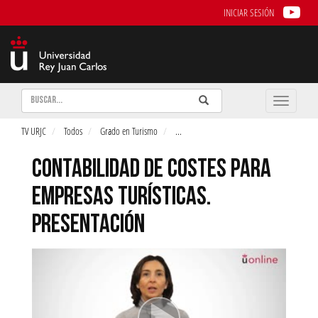
INICIAR SESIÓN
Buscar
Enviar
Buscar
Toggle
naviga
TV URJC
Todos
Grado en Turismo
...
CONTABILIDAD DE COSTES PARA
EMPRESAS TURÍSTICAS.
PRESENTACIÓN