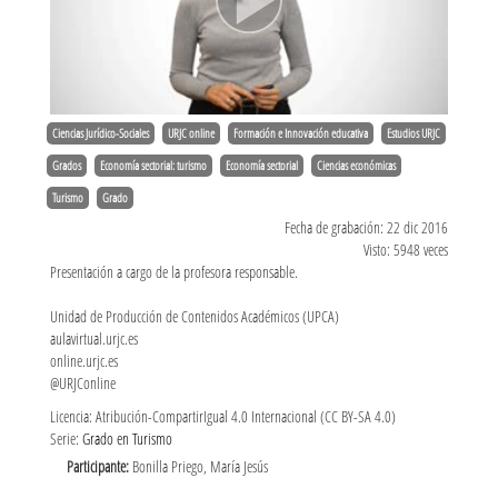
Ciencias Jurídico-Sociales
URJC online
Formación e Innovación educativa
Estudios URJC
Grados
Economía sectorial: turismo
Economía sectorial
Ciencias económicas
Turismo
Grado
Fecha de grabación: 22 dic 2016
Visto: 5948 veces
Presentación a cargo de la profesora responsable.
Unidad de Producción de Contenidos Académicos (UPCA)
aulavirtual.urjc.es
online.urjc.es
@URJConline
Licencia: Atribución-CompartirIgual 4.0 Internacional (CC BY-SA 4.0)
Serie:
Grado en Turismo
Participante:
Bonilla Priego, María Jesús