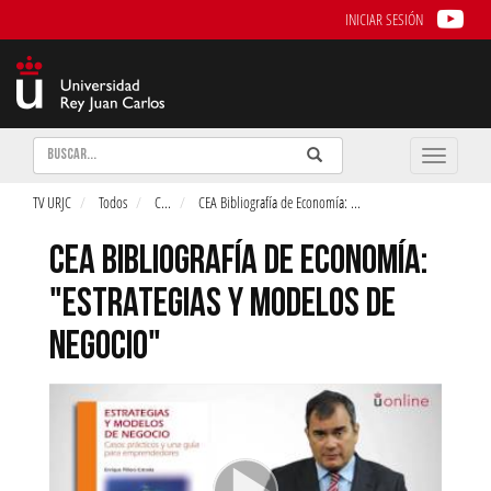
INICIAR SESIÓN
Buscar
Enviar
Buscar
Toggle
naviga
TV URJC
Todos
C
...
CEA Bibliografía de Economía:
...
CEA BIBLIOGRAFÍA DE ECONOMÍA:
"ESTRATEGIAS Y MODELOS DE
NEGOCIO"