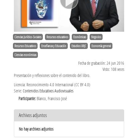
Ciencias Jurídico-Sociales
Recursos educativos
Económicas
Negocios
Recursos Educativos
Enseñanza y Educación
Estudios URJC
Economía general
Ciencias económicas
Fecha de grabación: 24 jun 2016
Visto: 108 veces
Presentación y reflexiones sobre el contenido del libro.
Licencia: Reconocimiento 4.0 Internacional (CC BY 4.0)
Serie:
Contenidos Educativos Audiovisuales
Participante:
Blanco, Francisco José
Archivos adjuntos
No hay archivos adjuntos