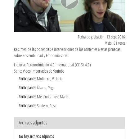
Fecha de grabación: 13 sept 2016
Visto: 81 veces
Resumen de las ponencias e intervenciones de los asistentes a estas jornadas
sobre Sostenibilidad y Economía social.
Licencia: Reconocimiento 4.0 Internacional (CC BY 4.0)
Serie:
Video Importados de Youtube
Participante:
Molinero, Victoria
Participante:
Álvarez, Yago
Participante:
Menéndez, José María
Participante:
Santero, Rosa
Archivos adjuntos
No hay archivos adjuntos