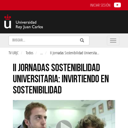
INICIAR SESIÓN
Buscar
Enviar
Buscar
Toggle
naviga
TV URJC
Todos
...
II Jornadas Sostenibilidad Universita
...
II JORNADAS SOSTENIBILIDAD
UNIVERSITARIA: INVIRTIENDO EN
SOSTENIBILIDAD