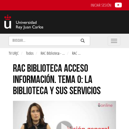
INICIAR SESIÓN
Buscar
Enviar
Buscar
Toggle
naviga
TV URJC
Todos
RAC Biblioteca -
...
RAC
...
RAC BIBLIOTECA ACCESO
INFORMACIÓN. TEMA 0: LA
BIBLIOTECA Y SUS SERVICIOS