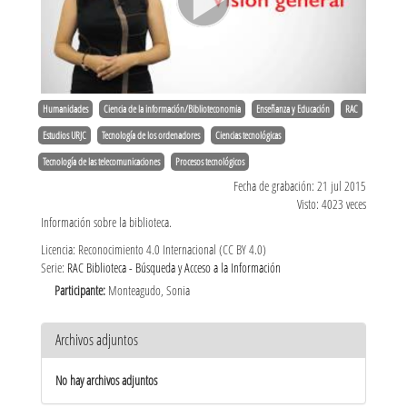
Humanidades
Ciencia de la información/Biblioteconomia
Enseñanza y Educación
RAC
Estudios URJC
Tecnología de los ordenadores
Ciencias tecnológicas
Tecnología de las telecomunicaciones
Procesos tecnológicos
Fecha de grabación: 21 jul 2015
Visto: 4023 veces
Información sobre la biblioteca.
Licencia: Reconocimiento 4.0 Internacional (CC BY 4.0)
Serie:
RAC Biblioteca - Búsqueda y Acceso a la Información
Participante:
Monteagudo, Sonia
Archivos adjuntos
No hay archivos adjuntos