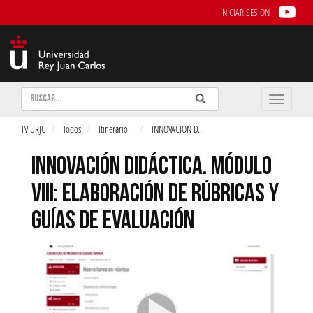
INICIAR SESIÓN
Buscar
Enviar
Buscar
Toggle
naviga
TV URJC
Todos
Itinerario
...
INNOVACIÓN D
...
INNOVACIÓN DIDÁCTICA. MÓDULO
VIII: ELABORACIÓN DE RÚBRICAS Y
GUÍAS DE EVALUACIÓN