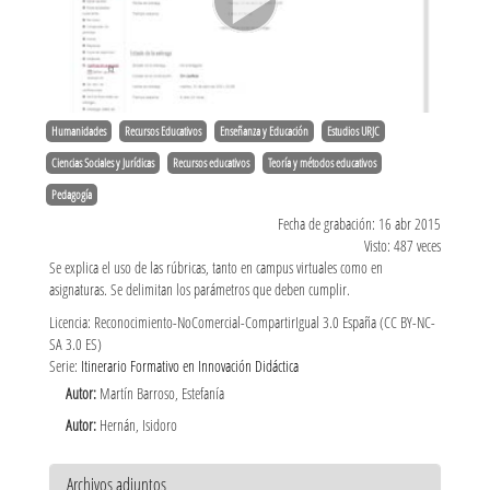
Humanidades
Recursos Educativos
Enseñanza y Educación
Estudios URJC
Ciencias Sociales y Jurídicas
Recursos educativos
Teoría y métodos educativos
Pedagogía
Fecha de grabación: 16 abr 2015
Visto: 487 veces
Se explica el uso de las rúbricas, tanto en campus virtuales como en
asignaturas. Se delimitan los parámetros que deben cumplir.
Licencia: Reconocimiento-NoComercial-CompartirIgual 3.0 España (CC BY-NC-
SA 3.0 ES)
Serie:
Itinerario Formativo en Innovación Didáctica
Autor:
Martín Barroso, Estefanía
Autor:
Hernán, Isidoro
Archivos adjuntos