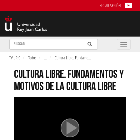
INICIAR SESIÓN
Buscar
Enviar
Buscar
Toggle
naviga
TV URJC
Todos
...
Cultura Libre. Fundame
...
CULTURA LIBRE. FUNDAMENTOS Y
MOTIVOS DE LA CULTURA LIBRE