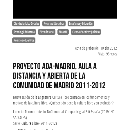
Ciencias Jurídico-Sociales
Recursos Educativos
Enseñanza y Educación
Tecnología Educativa
Filosofía social
Filosofía
Ciencias Sociales y Jurídicas
Recursos educativos
Fecha de grabación: 10 abr 2012
Visto: 95 veces
PROYECTO ADA-MADRID, AULA A
DISTANCIA Y ABIERTA DE LA
COMUNIDAD DE MADRID 2011-2012
Nueva sesión de la asignatura Cultura libre centrada en los fundamentos y
motivos de la cultura libre. ¿Qué sentido tiene la cultura libre y su evolución?
Licencia: Reconocimiento-NoComercial-CompartirIgual 3.0 España (CC BY-NC-
SA 3.0 ES)
Serie:
Cultura Libre (2011-2012)