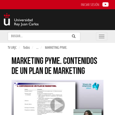
INICIAR SESIÓN
Buscar
Enviar
Buscar
Toggle
naviga
TV URJC
Todos
...
MARKETING PYME.
MARKETING PYME. CONTENIDOS
DE UN PLAN DE MARKETING