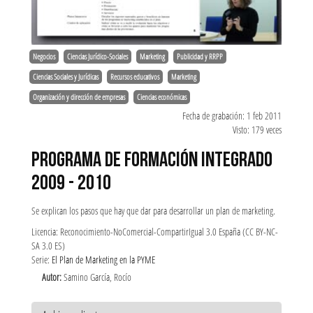
Negocios
Ciencias Jurídico-Sociales
Marketing
Publicidad y RRPP
Ciencias Sociales y Jurídicas
Recursos educativos
Marketing
Organización y dirección de empresas
Ciencias económicas
Fecha de grabación: 1 feb 2011
Visto: 179 veces
PROGRAMA DE FORMACIÓN INTEGRADO
2009 - 2010
Se explican los pasos que hay que dar para desarrollar un plan de marketing.
Licencia: Reconocimiento-NoComercial-CompartirIgual 3.0 España (CC BY-NC-
SA 3.0 ES)
Serie:
El Plan de Marketing en la PYME
Autor:
Samino García, Rocío