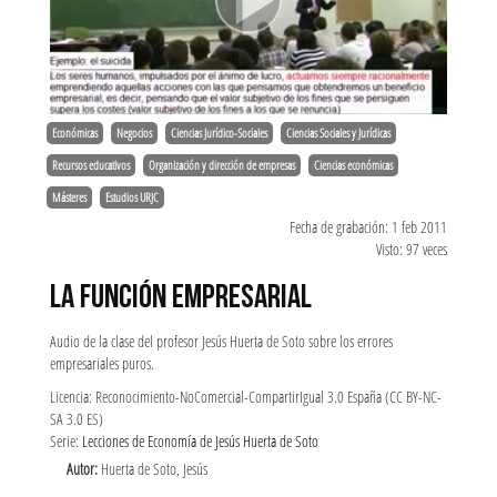
Económicas
Negocios
Ciencias Jurídico-Sociales
Ciencias Sociales y Jurídicas
Recursos educativos
Organización y dirección de empresas
Ciencias económicas
Másteres
Estudios URJC
Fecha de grabación: 1 feb 2011
Visto: 97 veces
LA FUNCIÓN EMPRESARIAL
Audio de la clase del profesor Jesús Huerta de Soto sobre los errores
empresariales puros.
Licencia: Reconocimiento-NoComercial-CompartirIgual 3.0 España (CC BY-NC-
SA 3.0 ES)
Serie:
Lecciones de Economía de Jesús Huerta de Soto
Autor:
Huerta de Soto, Jesús