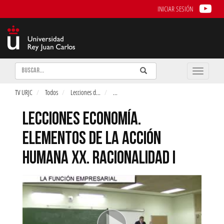
INICIAR SESIÓN
Buscar
Enviar
Buscar
Toggle
naviga
TV URJC
Todos
Lecciones d
...
...
LECCIONES ECONOMÍA.
ELEMENTOS DE LA ACCIÓN
HUMANA XX. RACIONALIDAD I